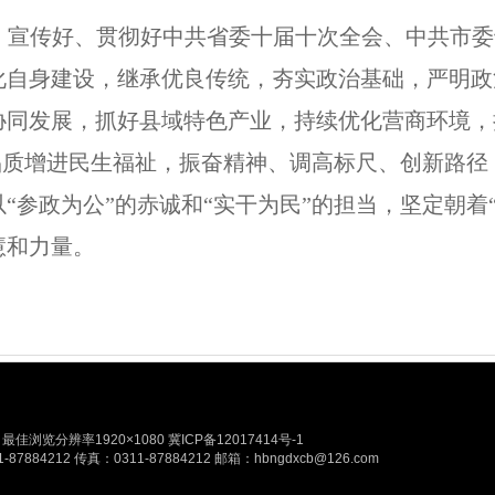
好、宣传好、贯彻好中共省委十届十次全会、中共市
化自身建设，继承优良传统，夯实政治基础，严明政
协同发展，抓好县域特色产业，持续优化营商环境，
高品质增进民生福祉，振奋精神、调高标尺、创新路径
参政为公”的赤诚和“实干为民”的担当，坚定朝着“
慧和力量。
佳浏览分辨率1920×1080
冀ICP备12017414号-1
212 传真：0311-87884212 邮箱：hbngdxcb@126.com