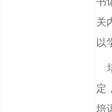
书
关
以
定
培