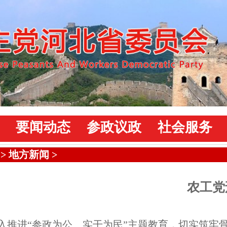
要闻动态
参政议政
社会服务
>
地方新闻
>
农工党
入推进“参政为公、实干为民”主题教育，切实筑牢