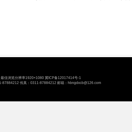
佳浏览分辨率1920×1080
冀ICP备12017414号-1
212 传真：0311-87884212 邮箱：hbngdxcb@126.com