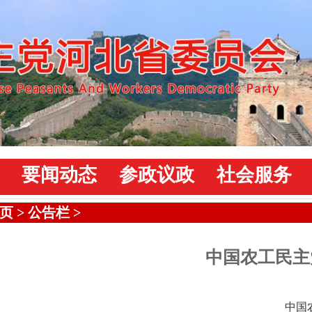
要闻动态
参政议政
社会服务
页
>
公告栏
>
中国农工民主
中国